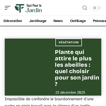
Décoration
Jardinage
News
Outillage
Pelous
VÉGÉTATION
Plante qui
attire le plus
les abeilles :
quel choisir
pour son jardin
?
23 décembre 2025
Impossible de confondre le bourdonnement d’une
ruche en plein travail avec le silence d’un jardin