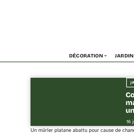
DÉCORATION
JARDI
J
Co
ma
un
16 
Un mûrier platane abattu pour cause de chancr