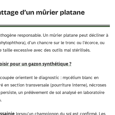
attage d’un mûrier platane
e pathogène responsable. Un mûrier platane peut décliner à
hytophthora), d’un chancre sur le tronc ou l’écorce, ou
 taille excessive avec des outils mal stérilisés.
oisir pour un gazon synthétique ?
 coupée orientent le diagnostic : mycélium blanc en
oré en section transversale (pourriture interne), nécroses
e persiste, un prélèvement de sol analysé en laboratoire
.
ssainie
lorsqu’un champignon du sol est confirmé. Les