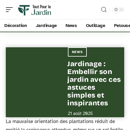
Décoration
Jardinage
News
Outillage
Pelous
NEWS
Jardinage :
Embellir son
jardin avec ces
astuces
simples et
inspirantes
21 août 2025
La mauvaise orientation des plantations réduit de
moitié la croissance attendue, même sur un sol fertile.