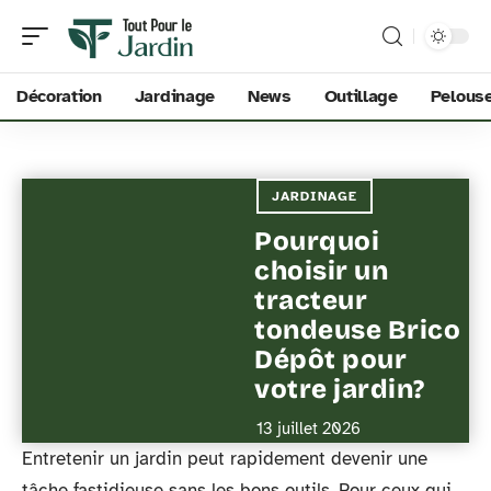
Décoration
Jardinage
News
Outillage
Pelous
JARDINAGE
Pourquoi
choisir un
tracteur
tondeuse Brico
Dépôt pour
votre jardin?
13 juillet 2026
Entretenir un jardin peut rapidement devenir une
tâche fastidieuse sans les bons outils. Pour ceux qui