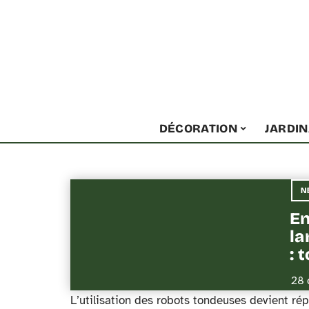
DÉCORATION
JARDI
N
En
la
: 
28 
L’utilisation des robots tondeuses devient rép