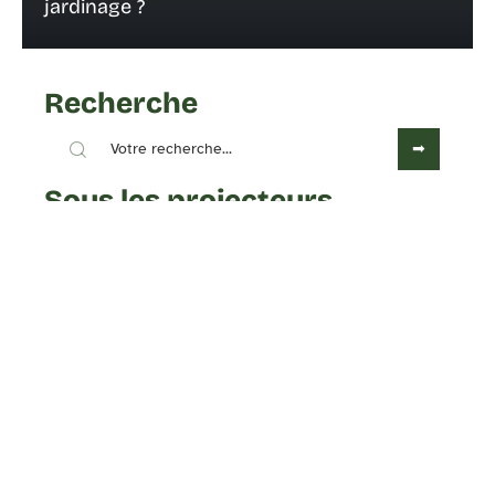
jardinage ?
Recherche
Sous les projecteurs
4 octobre 2022
Toutes les classes énergétiques
d’une maison en 2022
Contact
Mentions légales
Sitemap
© 2025 | tout-pour-le-jardin.com