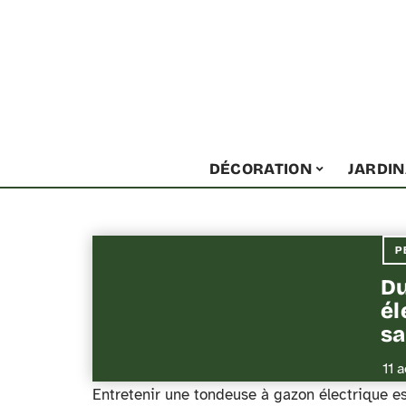
DÉCORATION
JARDI
P
Du
él
sa
11 
Entretenir une tondeuse à gazon électrique es